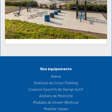
Nos équipements
Arena
Stations de Cross-Training
Couloirs Sportifs de Design Actif
Ateliers de Motricité
Modules de Street-Workout
Mobilier Urbain