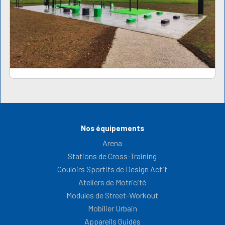
Nos équipements
Arena
Stations de Cross-Training
Couloirs Sportifs de Design Actif
Ateliers de Motricité
Modules de Street-Workout
Mobilier Urbain
Appareils Guidés