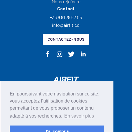
Nous rejoindre
Contact
+33 9 81 78 67 05
info@airfit.co
CONTACTEZ-NOUS
En poursuivant votre navigation sur ce site,
CGU
vous acceptez l’utilisation de cookies
permettant de vous proposer un contenu
Mentions légales
adapté à vos recherches.
En savoir plus
Politique en matières de cookies
RGPD
J'ai compris