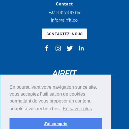
Contact
+33 9 81 78 67 05
info@airfit.co
CONTACTEZ-NOUS
En poursuivant votre navigation sur ce site,
CGU
vous acceptez l’utilisation de cookies
permettant de vous proposer un contenu
Mentions légales
adapté à vos recherches.
En savoir plus
Politique en matières de cookies
RGPD
J'ai compris