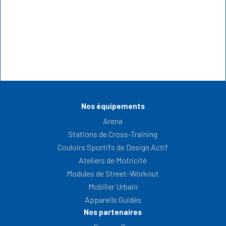
chiffres du
utilisable
sport en
l'été...
plein air
LECTURE : 5 MIN.
LECTURE : 5 MIN.
Nos équipements
Arena
Stations de Cross-Training
Couloirs Sportifs de Design Actif
Ateliers de Motricité
Modules de Street-Workout
Mobilier Urbain
Appareils Guidés
Nos partenaires