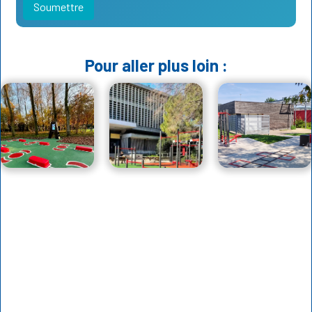
Pour aller plus loin :
Héritage
Et si votre
Aire de
Paris 2024,
campus
fitness et
deux ans
devenait un
canicule : la
après : ce
vrai lieu de
concevoir
que disent
vie ?
pour qu'elle
vraiment les
reste
LECTURE : 5 MIN.